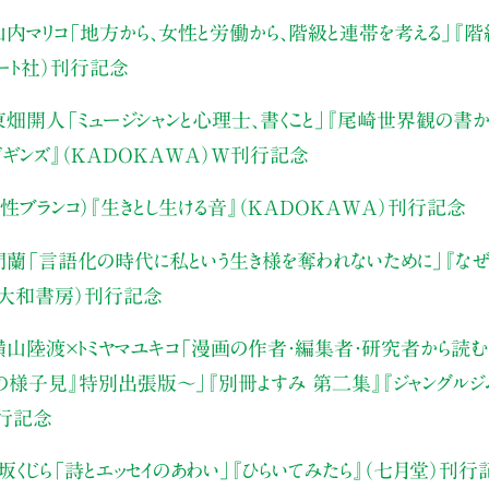
内マリコ
「地方から、女性と労働から、階級と連帯を考える」
『階
アート社）刊行記念
東畑開人
「ミュージシャンと心理士、書くこと」
『尾崎世界観の書か
・ビギンズ』（KADOKAWA）W刊行記念
性ブランコ）
『生きとし生ける音』（KADOKAWA）刊行記念
門蘭
「言語化の時代に私という生き様を奪われないために」
『な
（大和書房）刊行記念
山陸渡×トミヤマユキコ
「漫画の作者・編集者・研究者から読む“
みの様子見』特別出張版〜」
『別冊よすみ 第二集』『ジャングルジ
刊行記念
坂くじら
「詩とエッセイのあわい」
『ひらいてみたら』（七月堂）刊行