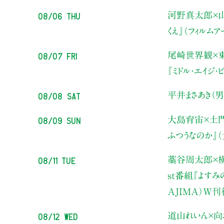
08/06 Thu
河野真太郎×山
くえ』（フィルム
08/07 Fri
尾崎世界観×
『ミドル・エイジ
08/08 Sat
平井まさあき（男
08/09 Sun
大島育宙×土
ふつうなのか』
08/11 Tue
藁谷周太郎×横
st番組『よす
AJIMA）W
08/12 Wed
道山れいん×向