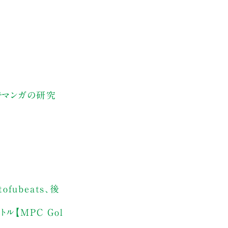
でマンガの研究
fubeats、後
ル【MPC Gol