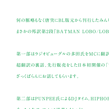
何の脈略もなく唐突にBL版元から刊行したみんなの
まさかの邦訳第2段『BATMAN LOBO/LOB
第一部はラジオビューグルの多田氏をＭＣに翻訳
超翻訳の裏話、先行販売をした日本初開催の「T
ざっくばらんにお話してもらいます。
第二部はPUNPEE氏によるDJタイム。HIPH