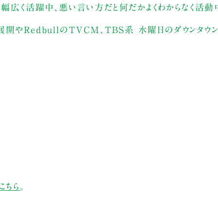
方だと幅広く活躍中、悪い言い方だと何だかよくわからなく活動中。
ss」の展開やRedbullのTVCM、TBS系 水曜日のダウンタ
こちら
。