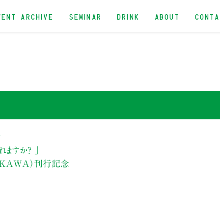
VENT ARCHIVE
SEMINAR
DRINK
ABOUT
CONT
ン
れますか？ 」
OKAWA）刊行記念