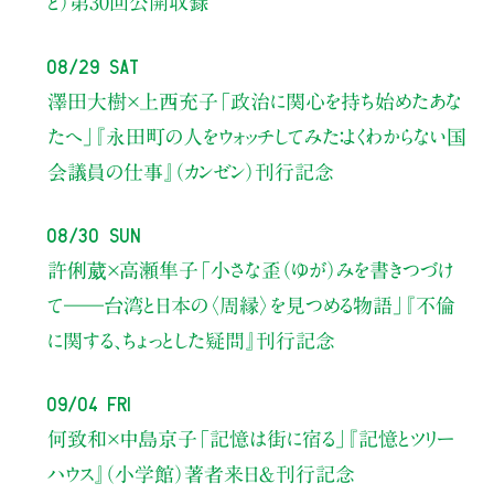
と）
第30回公開収録
08/29 Sat
澤田大樹×上西充子
「政治に関心を持ち始めたあな
たへ」
『永田町の人をウォッチしてみた：よくわからない国
会議員の仕事』（カンゼン）刊行記念
08/30 Sun
許俐葳×高瀬隼子
「小さな歪（ゆが）みを書きつづけ
て――
台湾と日本の〈周縁〉を見つめる物語」
『不倫
に関する、ちょっとした疑問』刊行記念
09/04 Fri
何致和×中島京子
「記憶は街に宿る」
『記憶とツリー
ハウス』（小学館）著者来日＆刊行記念