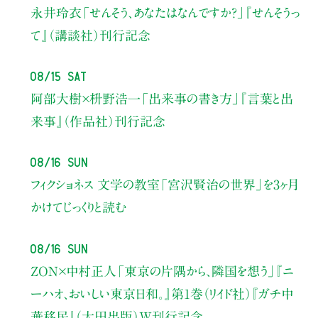
永井玲衣
「せんそう、あなたはなんですか？」
『せんそうっ
て』（講談社）刊行記念
08/15 Sat
阿部大樹×枡野浩一
「出来事の書き方」
『言葉と出
来事』（作品社）刊行記念
08/16 Sun
フィクショネス 文学の教室
「宮沢賢治の世界」を3ヶ月
かけてじっくりと読む
08/16 Sun
ZON×中村正人
「東京の片隅から、隣国を想う」
『ニ
ーハオ、おいしい東京日和。』第1巻（リイド社）
『ガチ中
華移民』（太田出版）W刊行記念