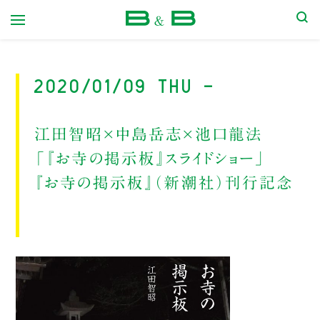
本屋 B&B
2020/01/09 Thu -
江田智昭×中島岳志×池口龍法
「『お寺の掲示板』スライドショー」
『お寺の掲示板』（新潮社）刊行記念