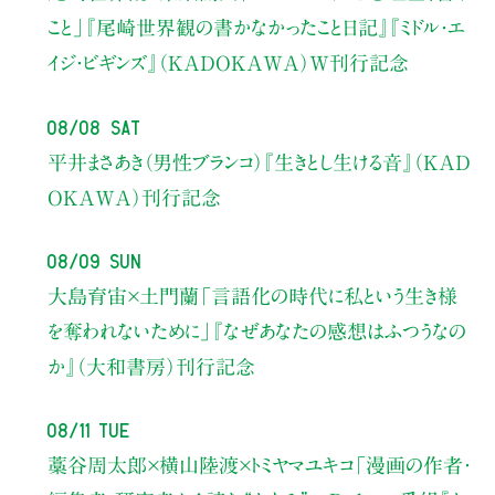
こと」
『尾崎世界観の書かなかったこと日記』『ミドル・エ
イジ・ビギンズ』（KADOKAWA）W刊行記念
08/08 Sat
平井まさあき（男性ブランコ）
『生きとし生ける音』（KAD
OKAWA）刊行記念
08/09 Sun
大島育宙×土門蘭
「言語化の時代に私という生き様
を奪われないために」
『なぜあなたの感想はふつうなの
か』（大和書房）刊行記念
08/11 Tue
藁谷周太郎×横山陸渡×トミヤマユキコ
「漫画の作者・