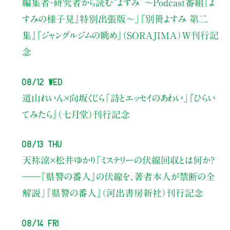
編集者・研究者から読む“よすみ”
〜Podcast番組『よ
すみの様子見』特別出張版〜」
『別冊よすみ 第二
集』『ジャングルジムの眺め』（SORAJIMA）W刊行記
念
08/12 Wed
道山れいん×向坂くじら
「詩とエッセイのあわい」
『ひらい
てみたら』（七月堂）刊行記念
08/13 Thu
天祢涼×松井ゆかり
「ミステリーの伏線回収とは何か？
――『県警の番人』の伏線を、著者本人が禁断の全
解説」
『県警の番人』（河出書房新社）刊行記念
08/14 Fri