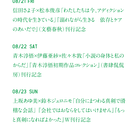
08/21 Fri
信田さよ子×松本俊彦
「わたしたちは今、アディクション
の時代を生きている」
『溺れながら生きる 依存とケア
のあいだで』（文藝春秋）刊行記念
08/22 Sat
青木淳悟×伊藤亜紗×佐々木敦
「小説の身体と私の
からだ」
『青木淳悟初期作品コレクション』（書肆侃侃
房）刊行記念
08/23 Sun
上坂あゆ美×鈴木ジェロニモ
「自分にまつわる真剣で滑
稽な会話」
『会社ではおならをしてはいけません』『もっ
と真剣になればよかった』W刊行記念