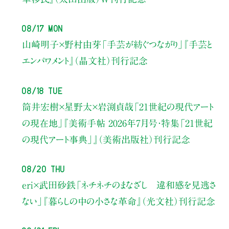
08/17 Mon
山崎明子×野村由芽
「手芸が紡ぐつながり」
『手芸と
エンパワメント』（晶文社）刊行記念
08/18 Tue
筒井宏樹×星野太×岩渕貞哉
「21世紀の現代アート
の現在地」
『美術手帖 2026年7月号・
特集「21世紀
の現代アート事典」』（美術出版社）刊行記念
08/20 Thu
eri×武田砂鉄
「ネチネチのまなざし 違和感を見逃さ
ない」
『暮らしの中の小さな革命』（光文社）刊行記念