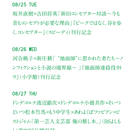
08/25 Tue
坂井直樹×吉田将英
「新旧コンセプター対談～今も
昔もコンセプトが必要な理由」
『ピークではなく、谷を歩
く。コンセプター』（スピーディ）刊行記念
08/26 Wed
河合桃子×新庄耕
「 “地面師”に惹かれた者たち〜ノ
ンフィクションと小説の境界線〜 」
『地面師連絡役カト
ウ』（小学館）刊行記念
08/27 Thu
ドンデコルテ渡辺銀次×ドンデコルテ小橋共作×そいつ
どいつ松本竹馬×もう中学生×あわよくばファビアン×ピ
ストジャム
「第一芸人文芸部 俺の推し本。」（BSよしも