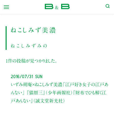
本屋 B&B
ねこしみず美濃
ねこしみずみの
1件の投稿が見つかりました。
2016/07/31 Sun
いずみ朔庵×ねこしみず美濃
「江戸好き女子の江戸あ
んない」
『猫暦三』（少年画報社）
『財布でひも解く江
戸あんない』（誠文堂新光社）