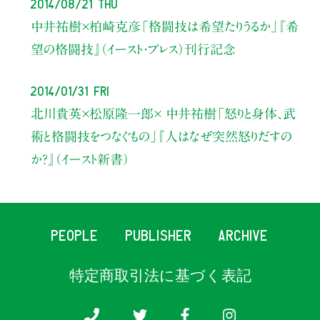
2014/08/21 Thu
中井祐樹×柏崎克彦「格闘技は希望たりうるか」『希
望の格闘技』（イースト・プレス）刊行記念
2014/01/31 Fri
北川貴英×松原隆一郎× 中井祐樹「怒りと身体、武
術と格闘技をつなぐもの」『人はなぜ突然怒りだすの
か?』（イースト新書）
PEOPLE
PUBLISHER
ARCHIVE
特定商取引法に基づく表記