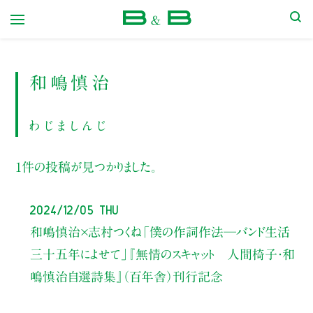
本屋 B&B
和嶋慎治
わじましんじ
1件の投稿が見つかりました。
2024/12/05 Thu
和嶋慎治×志村つくね
「僕の作詞作法─バンド生活
三十五年によせて」
『無情のスキャット 人間椅子・和
嶋慎治自選詩集』
（百年舎）刊行記念