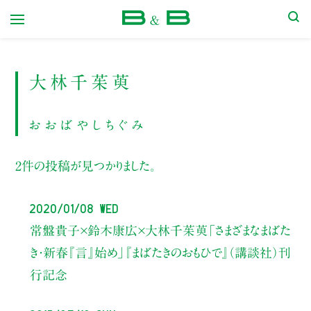
本屋 B&B
大林千茱萸
おおばやしちぐみ
2件の投稿が見つかりました。
2020/01/08 Wed
常盤貴子×鈴木康広×大林千茱萸
「さまざまなまばた
き・新春『言』始め」
『まばたきのおもひで』（講談社）刊
行記念