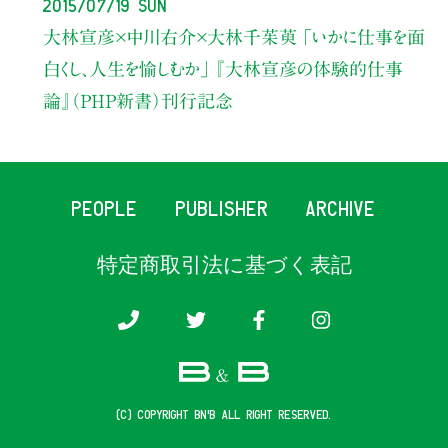
2015/07/19 Sun
大林宣彦×中川右介×大林千茱萸
｢いかに仕事を面
白くし、人生を愉しむか｣
『大林宣彦の体験的仕事
論』（ＰＨＰ新書）刊行記念
PEOPLE
PUBLISHER
ARCHIVE
特定商取引法に基づく表記
(c) COPYRIGHT B&B ALL RIGHT RESERVED.