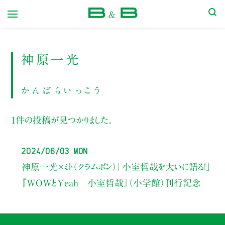
本屋 B&B
神原一光
かんばらいっこう
1件の投稿が見つかりました。
2024/06/03 Mon
神原一光×ミト（クラムボン）
「小室哲哉を大いに語る！」
『WOWとYeah 小室哲哉』（小学館）刊行記念