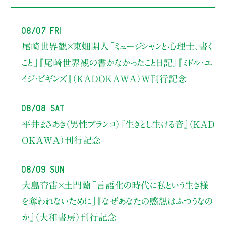
08/07 Fri
尾崎世界観×東畑開人
「ミュージシャンと心理士、書く
こと」
『尾崎世界観の書かなかったこと日記』『ミドル・エ
イジ・ビギンズ』（KADOKAWA）W刊行記念
08/08 Sat
平井まさあき（男性ブランコ）
『生きとし生ける音』（KAD
OKAWA）刊行記念
08/09 Sun
大島育宙×土門蘭
「言語化の時代に私という生き様
を奪われないために」
『なぜあなたの感想はふつうなの
か』（大和書房）刊行記念