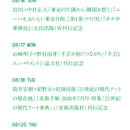
ZON×中村正人
「東京の片隅から、隣国を想う」
『ニ
ーハオ、おいしい東京日和。』第1巻（リイド社）
『ガチ中
華移民』（太田出版）W刊行記念
08/17 Mon
山崎明子×野村由芽
「手芸が紡ぐつながり」
『手芸と
エンパワメント』（晶文社）刊行記念
08/18 Tue
筒井宏樹×星野太×岩渕貞哉
「21世紀の現代アート
の現在地」
『美術手帖 2026年7月号・
特集「21世紀
の現代アート事典」』（美術出版社）刊行記念
08/20 Thu