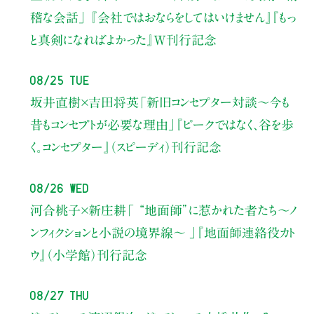
稽な会話」
『会社ではおならをしてはいけません』『もっ
と真剣になればよかった』W刊行記念
08/25 Tue
坂井直樹×吉田将英
「新旧コンセプター対談～今も
昔もコンセプトが必要な理由」
『ピークではなく、谷を歩
く。コンセプター』（スピーディ）刊行記念
08/26 Wed
河合桃子×新庄耕
「 “地面師”に惹かれた者たち〜ノ
ンフィクションと小説の境界線〜 」
『地面師連絡役カト
ウ』（小学館）刊行記念
08/27 Thu