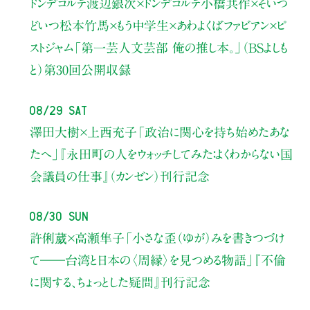
ドンデコルテ渡辺銀次×ドンデコルテ小橋共作×そいつ
どいつ松本竹馬×もう中学生×あわよくばファビアン×ピ
ストジャム
「第一芸人文芸部 俺の推し本。」（BSよしも
と）
第30回公開収録
08/29 Sat
澤田大樹×上西充子
「政治に関心を持ち始めたあな
たへ」
『永田町の人をウォッチしてみた：よくわからない国
会議員の仕事』（カンゼン）刊行記念
08/30 Sun
許俐葳×高瀬隼子
「小さな歪（ゆが）みを書きつづけ
て――
台湾と日本の〈周縁〉を見つめる物語」
『不倫
に関する、ちょっとした疑問』刊行記念