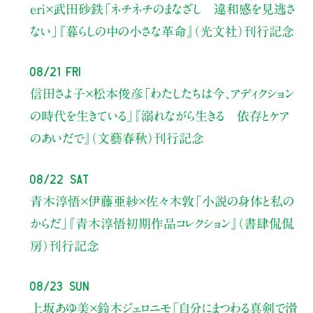
eri×武田砂鉄
「ネチネチのまなざし 違和感を見逃さ
ない」
『暮らしの中の小さな革命』（光文社）刊行記念
08/21 Fri
信田さよ子×松本俊彦
「わたしたちは今、アディクション
の時代を生きている」
『溺れながら生きる 依存とケア
のあいだで』（文藝春秋）刊行記念
08/22 Sat
青木淳悟×伊藤亜紗×佐々木敦
「小説の身体と私の
からだ」
『青木淳悟初期作品コレクション』（書肆侃侃
房）刊行記念
08/23 Sun
上坂あゆ美×鈴木ジェロニモ
「自分にまつわる真剣で滑