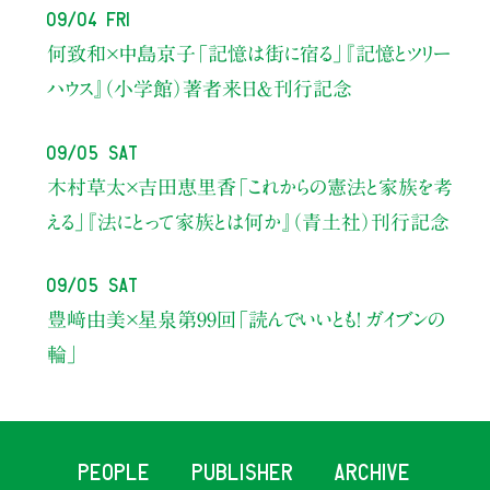
09/04 Fri
何致和×中島京子
「記憶は街に宿る」
『記憶とツリー
ハウス』（小学館）著者来日＆刊行記念
09/05 Sat
木村草太×吉田恵里香
「これからの憲法と家族を考
える」
『法にとって家族とは何か』（青土社）刊行記念
09/05 Sat
豊﨑由美×星泉
第99回「読んでいいとも！ ガイブンの
輪」
PEOPLE
PUBLISHER
ARCHIVE