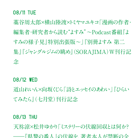
08/11 Tue
藁谷周太郎×横山陸渡×トミヤマユキコ
「漫画の作者・
編集者・研究者から読む“よすみ”
〜Podcast番組『よ
すみの様子見』特別出張版〜」
『別冊よすみ 第二
集』『ジャングルジムの眺め』（SORAJIMA）W刊行記
念
08/12 Wed
道山れいん×向坂くじら
「詩とエッセイのあわい」
『ひらい
てみたら』（七月堂）刊行記念
08/13 Thu
天祢涼×松井ゆかり
「ミステリーの伏線回収とは何か？
――『県警の番人』の伏線を、著者本人が禁断の全