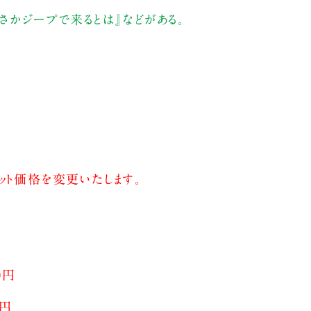
さかジープで来るとは』などがある。
ット価格を変更いたします。
0円
0円