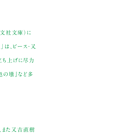
光文社文庫）に
」は、ピース・又
立ち上げに尽力
色の壜』など多
ど、また又吉直樹