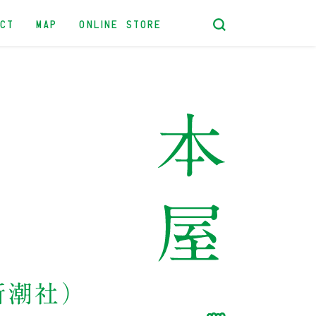
ACT
MAP
ONLINE STORE
新潮社）