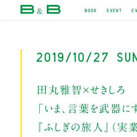
BOOK
EVENT
E
本屋 B&B
2019/10/27 Su
田丸雅智×せきしろ
「いま、言葉を武器に
『ふしぎの旅人』（実