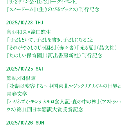
「9/2サイン会・10/21トークイベント」
『スノードーム』（生きのびるブックス）刊行記念
2025/10/23 Thu
鳥羽和久×滝口悠生
「子どもといて、子どもを書き、子どもになること」
『それがやさしさじゃ困る』（赤々舎）『光る夏』（晶文社）
『たのしい保育園』（河出書房新社）刊行記念
2025/10/25 Sat
鄭執×関根謙
「物語は変容する～中国東北マジックリアリズムの世界と
青春文学」
『ハリネズミ・モンテカルロ食人記・森の中の林』（アストラハ
ウス）第11回日本翻訳大賞受賞記念
2025/10/26 Sun