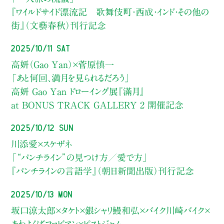
『ワイルドサイド漂流記 歌舞伎町・西成・インド・その他の
街』（文藝春秋）刊行記念
2025/10/11 Sat
高妍（Gao Yan）×菅原慎一
「あと何回、満月を見られるだろう」
高妍 Gao Yan ドローイング展『滿月』
at BONUS TRACK GALLERY 2 開催記念
2025/10/12 Sun
川添愛×スケザネ
「“パンチライン”の見つけ方／愛で方」
『パンチラインの言語学』（朝日新聞出版）刊行記念
2025/10/13 Mon
坂口涼太郎×タケト×銀シャリ鰻和弘×バイク川崎バイク×
あわよくばファビアン×ピストジャム