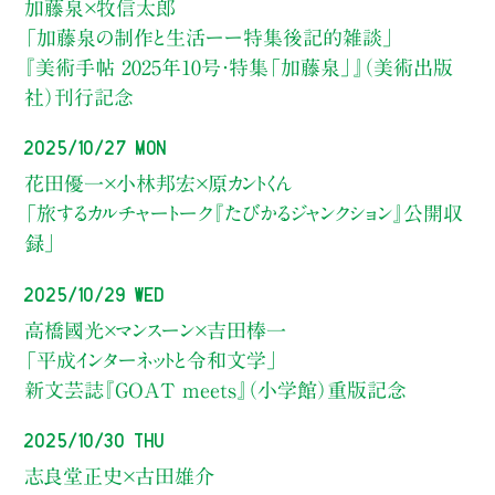
加藤泉×牧信太郎
「加藤泉の制作と生活ーー特集後記的雑談」
『美術手帖 2025年10号・特集「加藤泉」』（美術出版
社）刊行記念
2025/10/27 Mon
花田優一×小林邦宏×原カントくん
「旅するカルチャートーク『たびかるジャンクション』公開収
録」
2025/10/29 Wed
高橋國光×マンスーン×吉田棒一
「平成インターネットと令和文学」
新文芸誌『GOAT meets』（小学館）重版記念
2025/10/30 Thu
志良堂正史×古田雄介