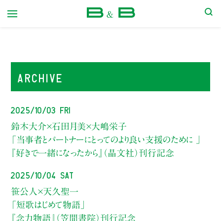
本屋 B&B
ARCHIVE
2025/10/03 Fri
鈴木大介×石田月美×大嶋栄子
「当事者とパートナーにとってのより良い支援のために 」
『好きで一緒になったから』（晶文社）刊行記念
2025/10/04 Sat
笹公人×天久聖一
「短歌はじめて物語」
『念力物語』（笠間書院）刊行記念