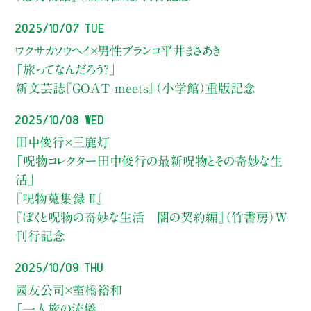
2025/10/07 Tue
ワクサカソウヘイ×男性ブランコ平井まさあき
「旅ってなんだろう？」
新文芸誌『GOAT meets』（小学館）重版記念
2025/10/08 Wed
田中俊行×三鹿灯
「呪物コレクター田中俊行の最新呪物とその奇妙な生
活」
『呪物蒐集録 Ⅱ』
『ぼくと呪物の奇妙な生活 闇の契約編』（竹書房）W
刊行記念
2025/10/09 Thu
國友公司×室橋裕和
「一人旅の流儀」