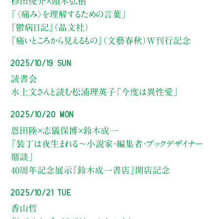
杉田俊介×頭木弘樹
「〈痛み〉を理解するための言葉」
『鬱病日記』（晶文社）
『痛いところから見えるもの』（文藝春秋）W刊行記念
2025/10/19 Sun
読書会
水上文さんと読む松浦理英子「今度は異性愛」
2025/10/20 Mon
恩田陸×志儀保博×鈴木成一
「装丁は夜生まれる～小説家・編集者・ブックデザイナー
鼎談」
40周年記念展示『鈴木成一書店』開店記念
2025/10/21 Tue
香山哲