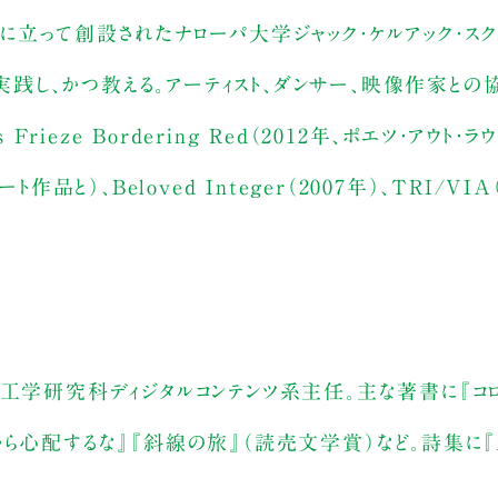
立って創設されたナローパ大学ジャック・ケルアック・スク
を実践し、かつ教える。アーティスト、ダンサー、映像作家との
ieze Bordering Red（2012年、ポエツ・アウト・ラウ
ート作品と）、Beloved Integer（2007年）、TRI/VI
理工学研究科ディジタルコンテンツ系主任。主な著書に『コ
心配するな』『斜線の旅』（読売文学賞）など。詩集に『Ag