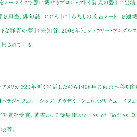
をノーマイクで聲に載せるプロジェクト《詩人の聲》に出演
を担当、俳句誌「ににん」に「わたしの茂吉ノート」を連載
ィートな群青の夢』（未知谷、2008年）。ジェフリー・アングル
に特集されている。
・アメリカで20年近く生活したのち1998年に東京へ移り住
べラジオフェローシップ、アカデミーシュロスソリチュードフ
賞。著書として詩集Histories of Bodies、短編
ing等。