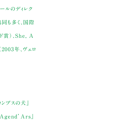
ールのディレク
協同も多く、国際
ド賞）、She, A
A（2003年、ヴェロ
ロンブスの犬』
end’Ars』