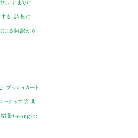
中。これまでに
する。詩集に
スによる翻訳がウ
む。プッシュカート
ェローシップ等世
集Georgic: