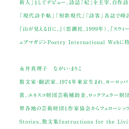
新人」としてデビュー、詩誌「妃」を主宰、自作詩
「現代詩手帖」「短歌現代」「詩客」各誌で時評
『山が見える日に、』（思潮社、1999年）、『スウ
ェブマガジンPoetry International Web
永井真理子 ながい・まりこ
散文家・翻訳家。1974年東京生まれ。ヨーロッパ
賞、ユネスコ財団芸術補助金、ロックフェラー財団
界各地の芸術財団と作家協会からフェローシップや賞を受
Stories、散文集Instructions for the Liv