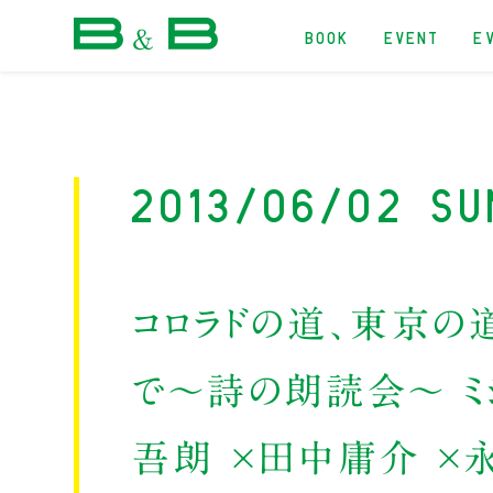
BOOK
EVENT
E
本屋 B&B
2013/06/02 Su
コロラドの道、東京の道
で〜詩の朗読会〜 ミ
吾朗 ×田中庸介 ×