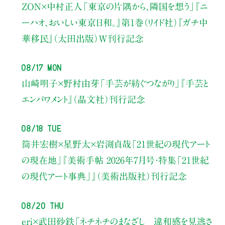
ZON×中村正人
「東京の片隅から、隣国を想う」
『ニ
ーハオ、おいしい東京日和。』第1巻（リイド社）
『ガチ中
華移民』（太田出版）W刊行記念
08/17 Mon
山崎明子×野村由芽
「手芸が紡ぐつながり」
『手芸と
エンパワメント』（晶文社）刊行記念
08/18 Tue
筒井宏樹×星野太×岩渕貞哉
「21世紀の現代アート
の現在地」
『美術手帖 2026年7月号・
特集「21世紀
の現代アート事典」』（美術出版社）刊行記念
08/20 Thu
eri×武田砂鉄
「ネチネチのまなざし 違和感を見逃さ