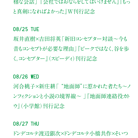
稽な会話」
『会社ではおならをしてはいけません』『もっ
と真剣になればよかった』W刊行記念
08/25 Tue
坂井直樹×吉田将英
「新旧コンセプター対談～今も
昔もコンセプトが必要な理由」
『ピークではなく、谷を歩
く。コンセプター』（スピーディ）刊行記念
08/26 Wed
河合桃子×新庄耕
「 “地面師”に惹かれた者たち〜ノ
ンフィクションと小説の境界線〜 」
『地面師連絡役カト
ウ』（小学館）刊行記念
08/27 Thu
ドンデコルテ渡辺銀次×ドンデコルテ小橋共作×そいつ