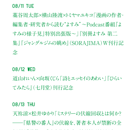
08/11 Tue
藁谷周太郎×横山陸渡×トミヤマユキコ
「漫画の作者・
編集者・研究者から読む“よすみ”
〜Podcast番組『よ
すみの様子見』特別出張版〜」
『別冊よすみ 第二
集』『ジャングルジムの眺め』（SORAJIMA）W刊行記
念
08/12 Wed
道山れいん×向坂くじら
「詩とエッセイのあわい」
『ひらい
てみたら』（七月堂）刊行記念
08/13 Thu
天祢涼×松井ゆかり
「ミステリーの伏線回収とは何か？
――『県警の番人』の伏線を、著者本人が禁断の全