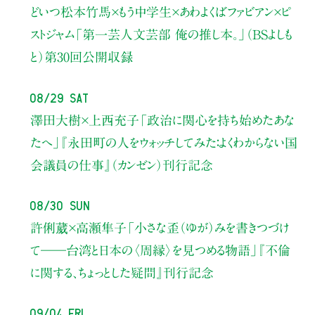
どいつ松本竹馬×もう中学生×あわよくばファビアン×ピ
ストジャム
「第一芸人文芸部 俺の推し本。」（BSよしも
と）
第30回公開収録
08/29 Sat
澤田大樹×上西充子
「政治に関心を持ち始めたあな
たへ」
『永田町の人をウォッチしてみた：よくわからない国
会議員の仕事』（カンゼン）刊行記念
08/30 Sun
許俐葳×高瀬隼子
「小さな歪（ゆが）みを書きつづけ
て――
台湾と日本の〈周縁〉を見つめる物語」
『不倫
に関する、ちょっとした疑問』刊行記念
09/04 Fri