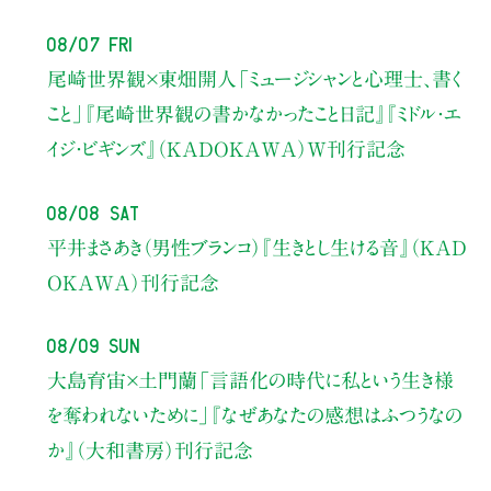
08/07 Fri
尾崎世界観×東畑開人
「ミュージシャンと心理士、書く
こと」
『尾崎世界観の書かなかったこと日記』『ミドル・エ
イジ・ビギンズ』（KADOKAWA）W刊行記念
08/08 Sat
平井まさあき（男性ブランコ）
『生きとし生ける音』（KAD
OKAWA）刊行記念
08/09 Sun
大島育宙×土門蘭
「言語化の時代に私という生き様
を奪われないために」
『なぜあなたの感想はふつうなの
か』（大和書房）刊行記念