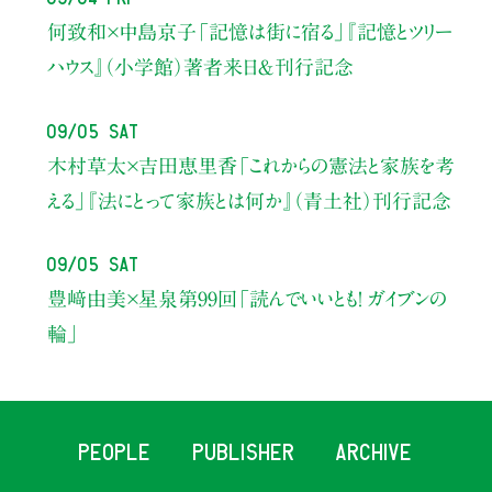
何致和×中島京子
「記憶は街に宿る」
『記憶とツリー
ハウス』（小学館）著者来日＆刊行記念
09/05 Sat
木村草太×吉田恵里香
「これからの憲法と家族を考
える」
『法にとって家族とは何か』（青土社）刊行記念
09/05 Sat
豊﨑由美×星泉
第99回「読んでいいとも！ ガイブンの
輪」
PEOPLE
PUBLISHER
ARCHIVE