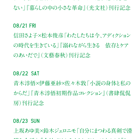
ない」
『暮らしの中の小さな革命』（光文社）刊行記念
08/21 Fri
信田さよ子×松本俊彦
「わたしたちは今、アディクション
の時代を生きている」
『溺れながら生きる 依存とケア
のあいだで』（文藝春秋）刊行記念
08/22 Sat
青木淳悟×伊藤亜紗×佐々木敦
「小説の身体と私の
からだ」
『青木淳悟初期作品コレクション』（書肆侃侃
房）刊行記念
08/23 Sun
上坂あゆ美×鈴木ジェロニモ
「自分にまつわる真剣で滑