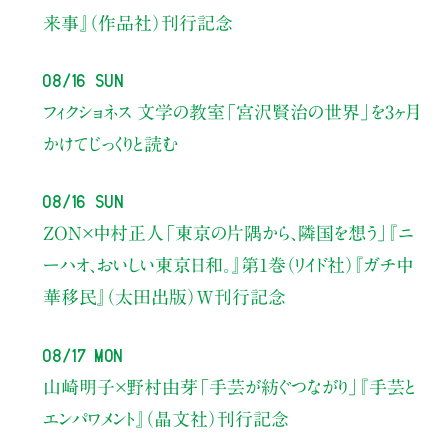
来事』（作品社）刊行記念
08/16 Sun
フィクショネス 文学の教室
「宮沢賢治の世界」を3ヶ月
かけてじっくりと読む
08/16 Sun
ZON×中村正人
「東京の片隅から、隣国を想う」
『ニ
ーハオ、おいしい東京日和。』第1巻（リイド社）
『ガチ中
華移民』（太田出版）W刊行記念
08/17 Mon
山崎明子×野村由芽
「手芸が紡ぐつながり」
『手芸と
エンパワメント』（晶文社）刊行記念