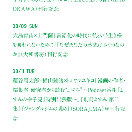
OKAWA）刊行記念
08/09 Sun
大島育宙×土門蘭
「言語化の時代に私という生き様
を奪われないために」
『なぜあなたの感想はふつうなの
か』（大和書房）刊行記念
08/11 Tue
藁谷周太郎×横山陸渡×トミヤマユキコ
「漫画の作者・
編集者・研究者から読む“よすみ”
〜Podcast番組『よ
すみの様子見』特別出張版〜」
『別冊よすみ 第二
集』『ジャングルジムの眺め』（SORAJIMA）W刊行記
念