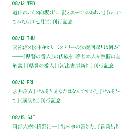
08/12 Wed
道山れいん×向坂くじら
「詩とエッセイのあわい」
『ひらい
てみたら』（七月堂）刊行記念
08/13 Thu
天祢涼×松井ゆかり
「ミステリーの伏線回収とは何か？
――『県警の番人』の伏線を、著者本人が禁断の全
解説」
『県警の番人』（河出書房新社）刊行記念
08/14 Fri
永井玲衣
「せんそう、あなたはなんですか？」
『せんそうっ
て』（講談社）刊行記念
08/15 Sat
阿部大樹×枡野浩一
「出来事の書き方」
『言葉と出