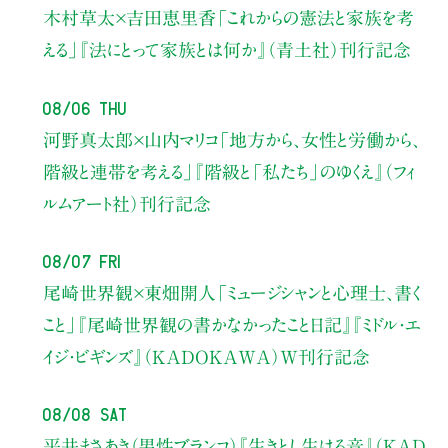
木村草太×吉田恵里香
「これからの憲法と家族を考
える」
『法にとって家族とは何か』（青土社）刊行記念
08/06 Thu
河野真太郎×山内マリコ
「地方から、女性と労働から、
階級と連帯を考える」
『階級と「私たち」のゆくえ』（フィ
ルムアート社）刊行記念
08/07 Fri
尾崎世界観×東畑開人
「ミュージシャンと心理士、書く
こと」
『尾崎世界観の書かなかったこと日記』『ミドル・エ
イジ・ビギンズ』（KADOKAWA）W刊行記念
08/08 Sat
平井まさあき（男性ブランコ）
『生きとし生ける音』（KAD