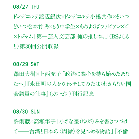
08/27 Thu
ドンデコルテ渡辺銀次×ドンデコルテ小橋共作×そいつ
どいつ松本竹馬×もう中学生×あわよくばファビアン×ピ
ストジャム
「第一芸人文芸部 俺の推し本。」（BSよしも
と）
第30回公開収録
08/29 Sat
澤田大樹×上西充子
「政治に関心を持ち始めたあな
たへ」
『永田町の人をウォッチしてみた：よくわからない国
会議員の仕事』（カンゼン）刊行記念
08/30 Sun
許俐葳×高瀬隼子
「小さな歪（ゆが）みを書きつづけ
て――
台湾と日本の〈周縁〉を見つめる物語」
『不倫