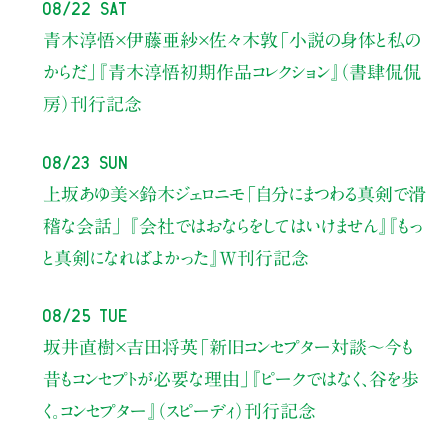
08/22 Sat
青木淳悟×伊藤亜紗×佐々木敦
「小説の身体と私の
からだ」
『青木淳悟初期作品コレクション』（書肆侃侃
房）刊行記念
08/23 Sun
上坂あゆ美×鈴木ジェロニモ
「自分にまつわる真剣で滑
稽な会話」
『会社ではおならをしてはいけません』『もっ
と真剣になればよかった』W刊行記念
08/25 Tue
坂井直樹×吉田将英
「新旧コンセプター対談～今も
昔もコンセプトが必要な理由」
『ピークではなく、谷を歩
く。コンセプター』（スピーディ）刊行記念