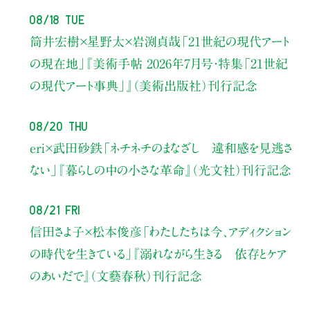
08/18 Tue
筒井宏樹×星野太×岩渕貞哉
「21世紀の現代アート
の現在地」
『美術手帖 2026年7月号・
特集「21世紀
の現代アート事典」』（美術出版社）刊行記念
08/20 Thu
eri×武田砂鉄
「ネチネチのまなざし 違和感を見逃さ
ない」
『暮らしの中の小さな革命』（光文社）刊行記念
08/21 Fri
信田さよ子×松本俊彦
「わたしたちは今、アディクション
の時代を生きている」
『溺れながら生きる 依存とケア
のあいだで』（文藝春秋）刊行記念