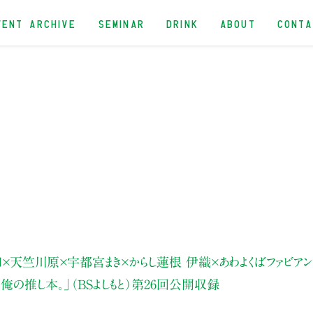
VENT ARCHIVE
SEMINAR
DRINK
ABOUT
CONT
×天竺川原×宇都宮まき×からし蓮根 伊織×あわよくばファビアン
の推し本。」（BSよしもと）
第26回公開収録