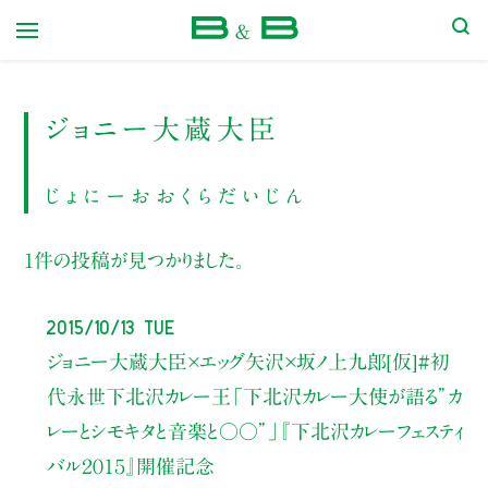
本屋 B&B
ジョニー大蔵大臣
じょにーおおくらだいじん
1件の投稿が見つかりました。
2015/10/13 Tue
ジョニー大蔵大臣×エッグ矢沢×坂ノ上九郎[仮]#初
代永世下北沢カレー王
「下北沢カレー大使が語る”カ
レーとシモキタと音楽と○○”」
『下北沢カレーフェスティ
バル２０１５』開催記念