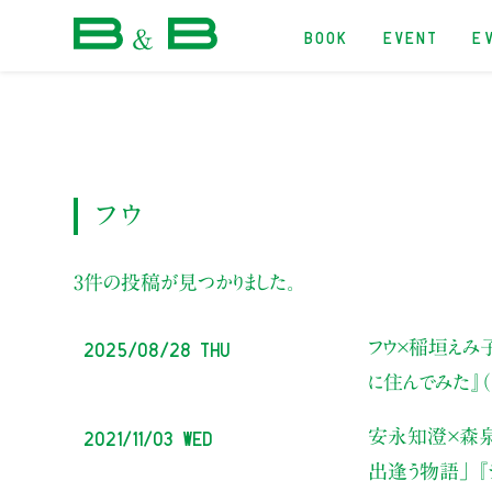
BOOK
EVENT
E
本屋 B&B
フウ
3件の投稿が見つかりました。
2025/08/28 Thu
フウ×稲垣えみ
に住んでみた』
2021/11/03 Wed
安永知澄×森泉
出逢う物語」
『