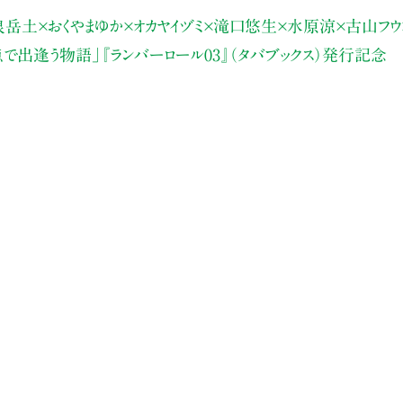
岳土×おくやまゆか×
オカヤイヅミ×滝口悠生×水原涼×古山フ
で出逢う物語」
『ランバーロール03』（タバブックス）発行記念