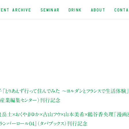
VENT ARCHIVE
SEMINAR
DRINK
ABOUT
CONT
子
「とりあえず行って住んでみた 〜ヨルダンとフランスで生活体験
（産業編集センター）刊行記念
岳土×おくやまゆか×
古山フウ×山本美希×鶴谷香央理
「漫画
ランバーロール04』（タバブックス）刊行記念