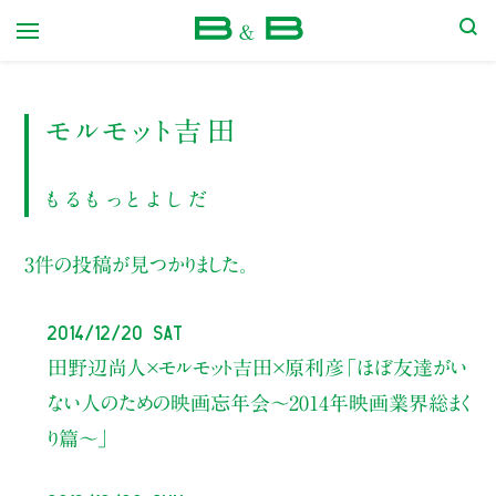
本屋 B&B
モルモット吉田
もるもっとよしだ
3件の投稿が見つかりました。
2014/12/20 Sat
田野辺尚人×モルモット吉田×原利彦「ほぼ友達がい
ない人のための映画忘年会～2014年映画業界総まく
り篇～」