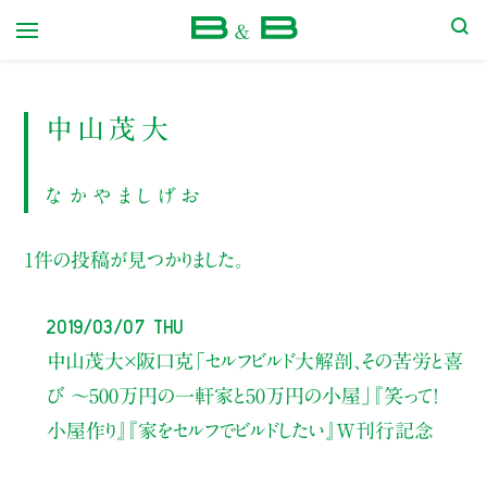
本屋 B&B
中山茂大
なかやましげお
1件の投稿が見つかりました。
2019/03/07 Thu
中山茂大×阪口克
「セルフビルド大解剖、その苦労と喜
び 〜500万円の一軒家と50万円の小屋」
『笑って！
小屋作り』『家をセルフでビルドしたい』W刊行記念