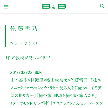
本屋 B&B
佐藤雪乃
さとうゆきの
1件の投稿が見つかりました。
2015/02/22 Sun
山本高樹×林澄里×盛山麻奈美×佐藤雪乃「旅とエ
スニックファッションとカメラと〜見る人をHappyにする笑
顔の撮り方〜」『撮り・旅！ 地球を撮り歩く旅人たち』
（ダイヤモンド・ビッグ社）『エスニックファッション シーズン