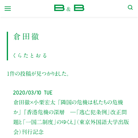
本屋 B&B
倉田徹
くらたとおる
1件の投稿が見つかりました。
2020/03/10 Tue
倉田徹×小栗宏太
「隣国の危機は私たちの危機
か」
『香港危機の深層 ―「逃亡犯条例」改正問
題と「一国二制度」のゆくえ』（東京外国語大学出版
会）刊行記念