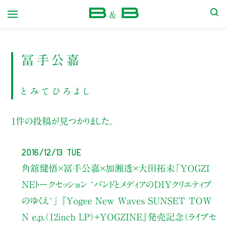
本屋 B&B
冨手公嘉
とみてひろよし
1件の投稿が見つかりました。
2016/12/13 Tue
角舘健悟×冨手公嘉×加瀬透×大田拓未
「YOGZI
NEトークセッション ~バンドとメディアのDIYクリエティブ
のゆくえ~」
『Yogee New Waves SUNSET TOW
N e.p.（12inch LP）+YOGZINE』発売記念（ライブセ