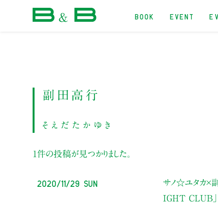
BOOK
EVENT
E
本屋 B&B
副田高行
そえだたかゆき
1件の投稿が見つかりました。
2020/11/29 Sun
サノ☆ユタカ
IGHT CLU