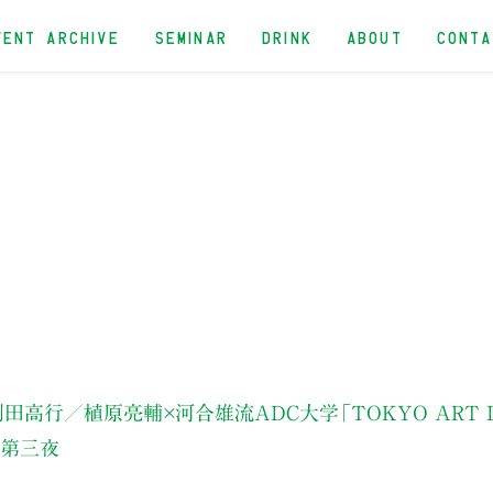
VENT ARCHIVE
SEMINAR
DRINK
ABOUT
CONT
×副田高行／植原亮輔×河合雄流
ADC大学「TOKYO ART D
B」第三夜