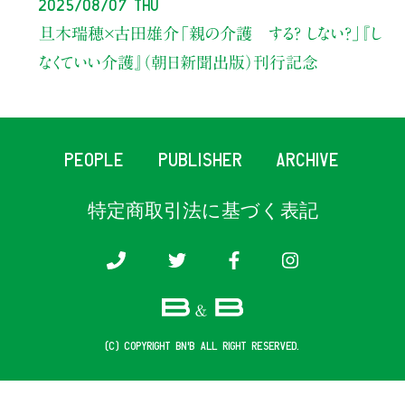
2025/08/07 Thu
旦木瑞穂×古田雄介
「親の介護 する？ しない？」
『し
なくていい介護』（朝日新聞出版）刊行記念
PEOPLE
PUBLISHER
ARCHIVE
特定商取引法に基づく表記
(c) COPYRIGHT B&B ALL RIGHT RESERVED.