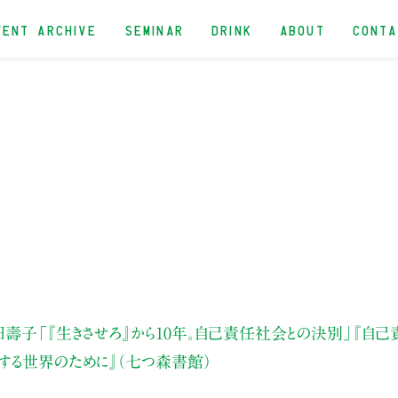
VENT ARCHIVE
SEMINAR
DRINK
ABOUT
CONT
田壽子
「『生きさせろ』から10年。自己責任社会との決別」
『自己
する世界のために』（七つ森書館）