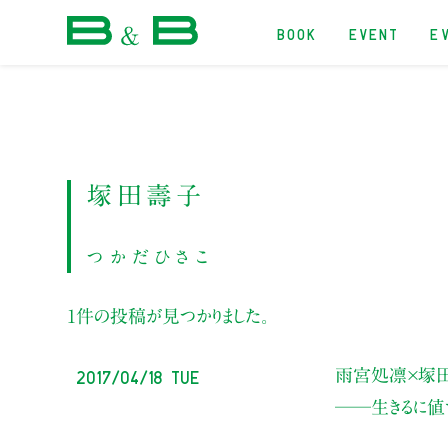
BOOK
EVENT
E
本屋 B&B
塚田壽子
つかだひさこ
1件の投稿が見つかりました。
2017/04/18 Tue
雨宮処凛×塚
──生きるに値