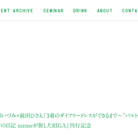
VENT ARCHIVE
SEMINAR
DRINK
ABOUT
CONT
いづみ×前田ひさえ「3着のダイアリードレスができるまで〜“バルト
の日記 memeが旅したRIGA』刊行記念