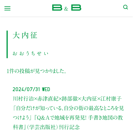
本屋 B&B
大内征
おおうちせい
1件の投稿が見つかりました。
2024/07/31 Wed
川村行治×赤津直紀×跡部徹×大内征×江村康子
「自分だけが知っている、
自分の街の最高なところを見
つけよう」
『Ｑ＆Ａで地域を再発見！ 手書き地図の教
科書』（学芸出版社）刊行記念