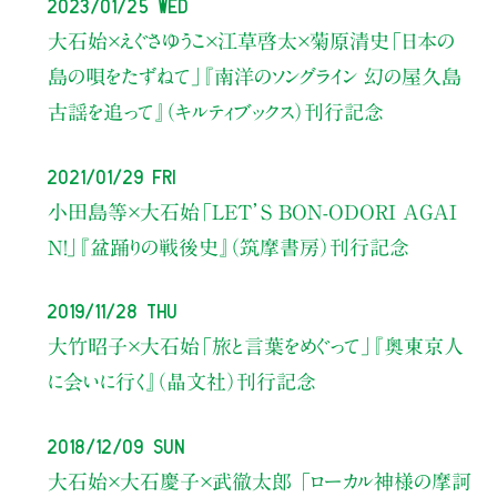
2023/01/25 Wed
大石始×えぐさゆうこ×江草啓太×菊原清史
「日本の
島の唄をたずねて」
『南洋のソングライン 幻の屋久島
古謡を追って』（キルティブックス）刊行記念
2021/01/29 Fri
小田島等×大石始
「LET’S BON-ODORI AGAI
N！」
『盆踊りの戦後史』（筑摩書房）刊行記念
2019/11/28 Thu
大竹昭子×大石始
「旅と言葉をめぐって」
『奥東京人
に会いに行く』（晶文社）刊行記念
2018/12/09 Sun
大石始×大石慶子×武徹太郎
「ローカル神様の摩訶