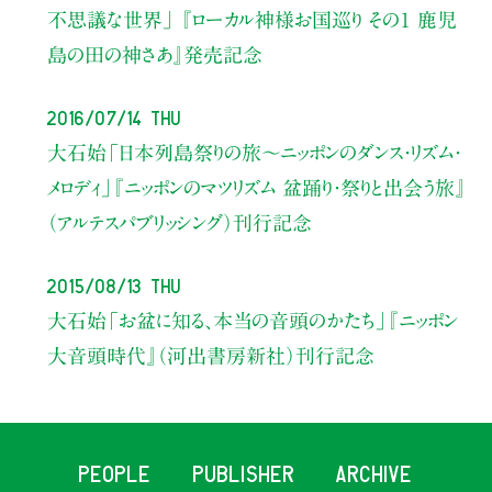
不思議な世界」
『ローカル神様お国巡り その１
鹿児
島の田の神さあ』発売記念
2016/07/14 Thu
大石始
「日本列島祭りの旅～ニッポンのダンス・リズム・
メロディ」
『ニッポンのマツリズム 盆踊り・祭りと出会う旅』
（アルテスパブリッシング）刊行記念
2015/08/13 Thu
大石始
「お盆に知る、本当の音頭のかたち」
『ニッポン
大音頭時代』（河出書房新社）刊行記念
PEOPLE
PUBLISHER
ARCHIVE