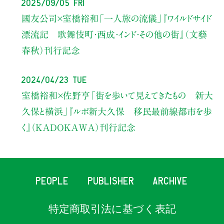
2025/09/05 Fri
國友公司×室橋裕和
「一人旅の流儀」
『ワイルドサイド
漂流記 歌舞伎町・西成・インド・その他の街』（文藝
春秋）刊行記念
2024/04/23 Tue
室橋裕和×佐野亨
「街を歩いて見えてきたもの 新大
久保と横浜」
『ルポ新大久保 移民最前線都市を歩
く』（KADOKAWA）刊行記念
PEOPLE
PUBLISHER
ARCHIVE
特定商取引法に基づく表記