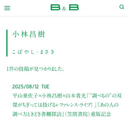
本屋 B&B
小林昌樹
こばやし・まさき
1件の投稿が見つかりました。
2025/08/12 Tue
平山亜佐子×小林昌樹×山本貴光
「“調べもの”の双
傑がちぎっては投げるレファレンス・ライブ！ 」
『あの人の
調べ方ときどき書棚探訪』（笠間書院）重版記念