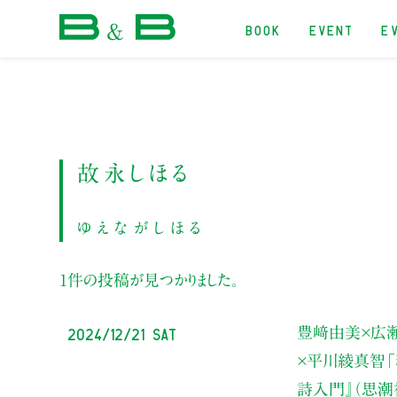
BOOK
EVENT
E
本屋 B&B
故永しほる
ゆえながしほる
1件の投稿が見つかりました。
2024/12/21 Sat
豊﨑由美×広
×平川綾真智
詩入門』
（思潮