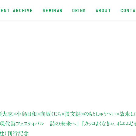
VENT ARCHIVE
SEMINAR
DRINK
ABOUT
CONT
瀬大志
×小島日和×向坂くじら×張文經
×のもとしゅうへい×故永し
「現代詩フェスティバル 詩の未来へ」
『カッコよくなきゃ、ポエムじ
社）刊行記念