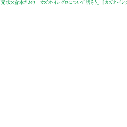
元状×倉本さおり
「カズオ・イシグロについて話そう」
『カズオ・イ