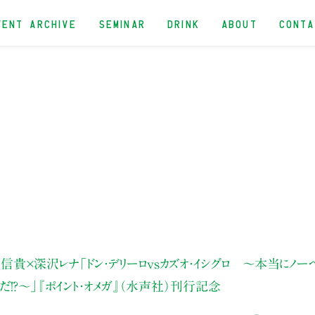
VENT ARCHIVE
SEMINAR
DRINK
ABOUT
CONT
信貴×深沢レナ
「ドン・デリーロvsカズオ・イシグロ ～本当にノ
だ！？～」
『ポイント・オメガ』（水声社）刊行記念