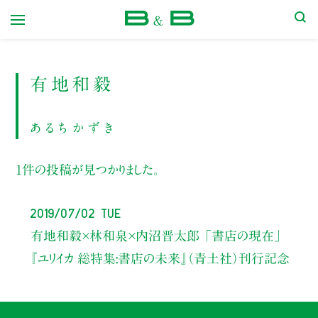
本屋 B&B
有地和毅
あるちかずき
1件の投稿が見つかりました。
2019/07/02 Tue
有地和毅×林和泉×内沼晋太郎
「書店の現在」
『ユリイカ 総特集:書店の未来』（青土社）刊行記念