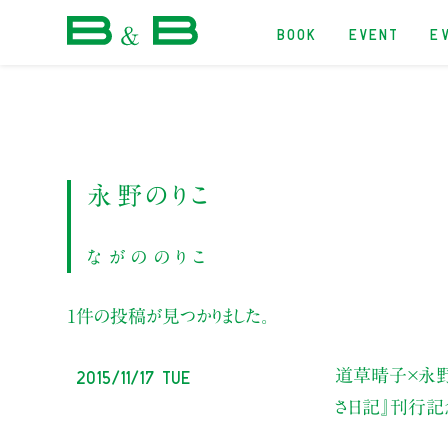
BOOK
EVENT
E
本屋 B&B
永野のりこ
ながののりこ
1件の投稿が見つかりました。
2015/11/17 Tue
道草晴子×永
さ日記』刊行記