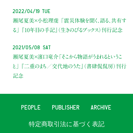
2022/04/19 Tue
瀬尾夏美×小松理虔
「震災体験を聞く、語る、共有す
る」
『10年目の手記』（生きのびるブックス）刊行記念
2021/05/08 Sat
瀬尾夏美×濱口竜介
「そこから物語がうまれるというこ
と」
『二重のまち／交代地のうた』
（書肆侃侃房）刊行
記念
PEOPLE
PUBLISHER
ARCHIVE
特定商取引法に基づく表記