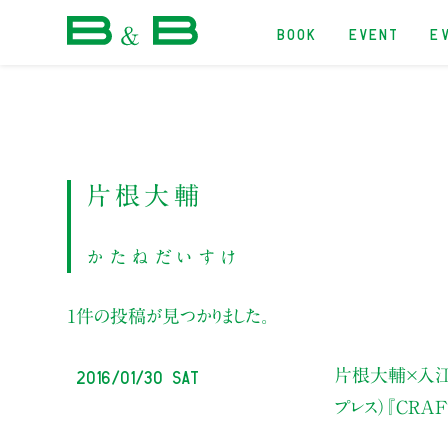
BOOK
EVENT
E
本屋 B&B
片根大輔
かたねだいすけ
1件の投稿が見つかりました。
2016/01/30 Sat
片根大輔×入
プレス）『CRA