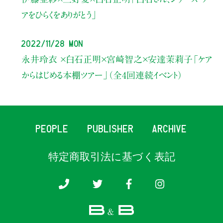
アをひらくをありがとう」
2022/11/28 Mon
永井玲衣 ×白石正明×宮崎智之×安達茉莉子
「ケア
からはじめる本棚ツアー」
（全4回連続イベント）
PEOPLE
PUBLISHER
ARCHIVE
特定商取引法に基づく表記