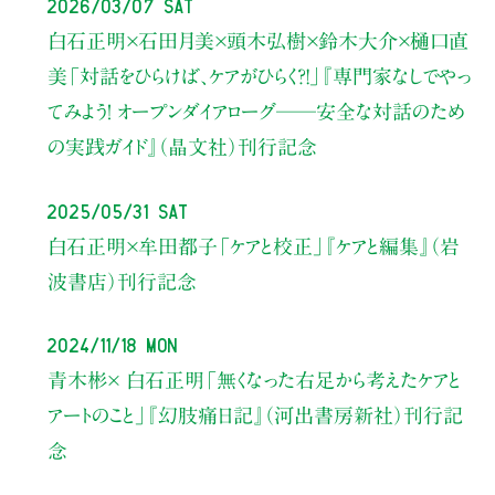
2026/03/07 Sat
白石正明×石田月美×頭木弘樹×鈴木大介×樋口直
美
「対話をひらけば、ケアがひらく?!」
『専門家なしでやっ
てみよう！ オープンダイアローグ
──安全な対話のため
の実践ガイド』（晶文社）刊行記念
2025/05/31 Sat
白石正明×牟田都子
「ケアと校正」
『ケアと編集』（岩
波書店）刊行記念
2024/11/18 Mon
青木彬× 白石正明
「無くなった右足から考えたケアと
アートのこと」
『幻肢痛日記』（河出書房新社）刊行記
念