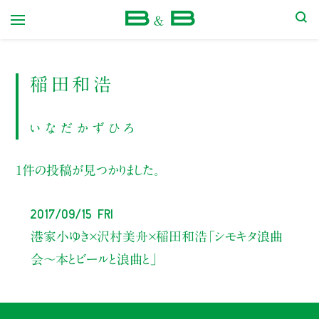
本屋 B&B
稲田和浩
いなだかずひろ
1件の投稿が見つかりました。
2017/09/15 Fri
港家小ゆき×沢村美舟×稲田和浩
「シモキタ浪曲
会〜本とビールと浪曲と」