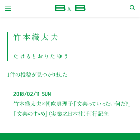
本屋 B&B
竹本織太夫
たけもとおりたゆう
1件の投稿が見つかりました。
2018/02/11 Sun
竹本織太夫×朝吹真理子
「文楽っていったい何だ？」
『文楽のすゝめ』（実業之日本社）刊行記念