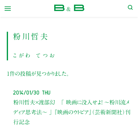
本屋 B&B
粉川哲夫
こがわ てつお
1件の投稿が見つかりました。
2014/01/30 Thu
粉川哲夫×渡部幻 「 映画に没入せよ！ ～粉川流メ
ディア思考法～ 」 『映画のウトピア』（芸術新聞社）刊
行記念