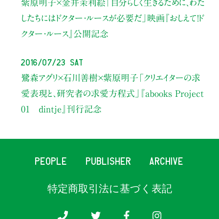
紫原明子×金井茉利絵
「自分らしく生きるために、わた
したちにはドクター・ルースが必要だ」
映画『おしえて！ド
クター・ルース』公開記念
2016/07/23 Sat
鷺森アグリ×石川善樹×紫原明子
「クリエイターの求
愛表現と、研究者の求愛方程式」
『abooks Project
01 dintje』刊行記念
PEOPLE
PUBLISHER
ARCHIVE
特定商取引法に基づく表記