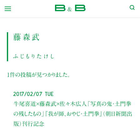
本屋 B&B
藤森武
ふじもりたけし
1件の投稿が見つかりました。
2017/02/07 Tue
牛尾喜道×藤森武×佐々木広人
「写真の鬼・土門拳
の残したもの」
『我が師、おやじ・土門拳』（朝日新聞出
版）刊行記念