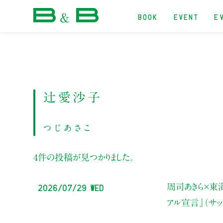
BOOK
EVENT
E
本屋 B&B
辻愛沙子
つじあさこ
4件の投稿が見つかりました。
2026/07/29 Wed
周司あきら×東
アル宣言』（サ