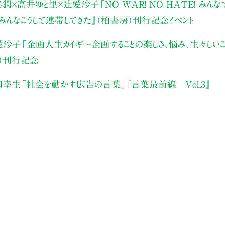
名潤×高井ゆと里×辻愛沙子
「NO WAR! NO HATE! み
みんなこうして連帯してきた』（柏書房）刊行記念イベント
愛沙子
「企画人生カイギ～企画することの楽しさ、悩み、生々しいこ
）刊行記念
口幸生
「社会を動かす広告の言葉」
『言葉最前線 Vol.3』