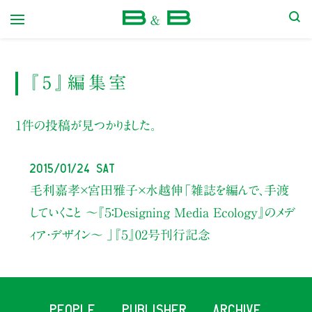
本屋 B&B
『5』編集室
1件の投稿が見つかりました。
2015/01/24 Sat
毛利嘉孝×宮田雅子×水越伸「雑誌を編んで、手渡
していくこと 〜『５：Designing Media Ecology』のメデ
ィア・デザイン〜 」『５』02号刊行記念
PEOPLE
PUBLISHER
ARCHIVE