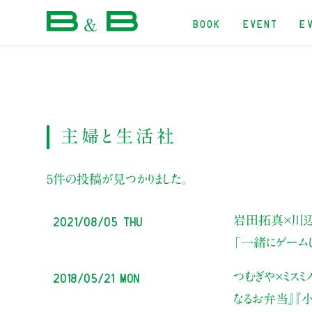
BOOK
EVENT
E
本屋 B&B
主婦と生活社
5件の投稿が見つかりました。
2021/08/05 Thu
岩田拓真×川
「一緒にゲームし
2018/05/21 Mon
つむぎや×ミス
なるお弁当』
『