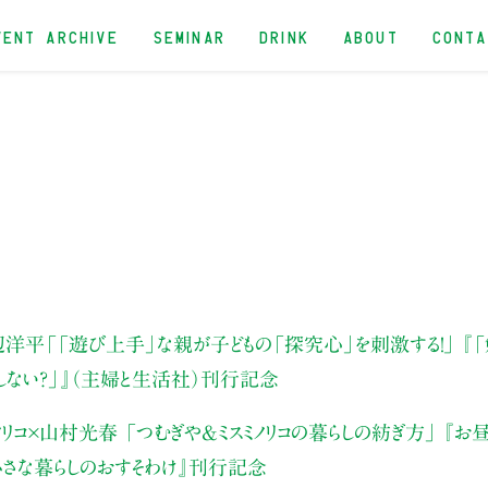
VENT ARCHIVE
SEMINAR
DRINK
ABOUT
CONT
辺洋平
「「遊び上手」な親が
子どもの「探究心」を刺激する！」
『「
ない？」』
（主婦と生活社）刊行記念
ミノリコ×山村光春
「つむぎや&ミスミノリコの暮らしの
紡ぎ方」
『お
小さな暮らしのおすそわけ』
刊行記念