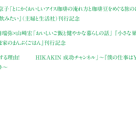
京子
「とにかくおいしいアイス珈琲の淹れ方と珈琲豆をめぐる旅の
飲みたい』（主婦と生活社）刊行記念
瑞弥×山﨑宏「おいしいご飯と健やかな暮らしの話」 『小さな巣
やま家のまんぷくごはん』刊行記念
する理由！ HIKAKIN 成功チャンネル」〜『僕の仕事は
ト〜