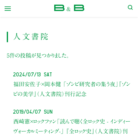
本屋 B&B
人文書院
5件の投稿が見つかりました。
2024/07/13 Sat
福田安佐子×岡本健
「ゾンビ研究者の集う夜」
『ゾン
ビの美学』（人文書院）刊行記念
2019/04/07 Sun
西崎憲×ロックファン
「読んで聴く全ロック史
- インディー
ヴォーカルミーティング-」
『全ロック史』（人文書院）刊