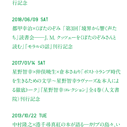
行記念
2018/06/09 Sat
都甲幸治×くぼたのぞみ
「第3回「境界から響く声た
ち」読書会――J. M. クッツェーをくぼたのぞみさんと
読む」
『モラルの話』刊行記念
2017/01/14 Sat
星野智幸×仲俣暁生×倉本さおり
「ポスト・トランプ時代
を生きるための文学
〜星野智幸ラヴァーズ＆本人によ
る徹底トーク」
『星野智幸コレクション』全４巻
（人文書
院）刊行記念
2013/10/22 Tue
中村隆之×港千尋真紅の本が語る―カリブの島々、い