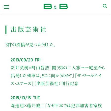
本屋 B&B
出版芸術社
3件の投稿が見つかりました。
2019/09/20 Fri
新井英樹×町山智浩
「闘う男の二人旅ーー絶望から
出発した列車は、どこに向かうのか？」
『ザ・ワールド・イ
ズ・ユアーズ』（出版芸術社）刊行記念
2018/10/16 Tue
森達也×藤井誠二
「なぜ日本では犯罪加害者家族