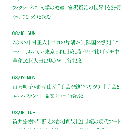
フィクショネス 文学の教室
「宮沢賢治の世界」を3ヶ月
かけてじっくりと読む
08/16 Sun
ZON×中村正人
「東京の片隅から、隣国を想う」
『ニ
ーハオ、おいしい東京日和。』第1巻（リイド社）
『ガチ中
華移民』（太田出版）W刊行記念
08/17 Mon
山崎明子×野村由芽
「手芸が紡ぐつながり」
『手芸と
エンパワメント』（晶文社）刊行記念
08/18 Tue
筒井宏樹×星野太×岩渕貞哉
「21世紀の現代アート