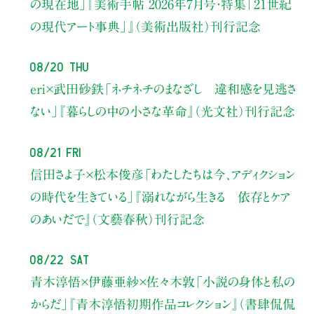
の現在地」
『美術手帖 2026年7月号・
特集「21世紀
の現代アート事典」』（美術出版社）刊行記念
08/20 Thu
eri×武田砂鉄
「ネチネチのまなざし 違和感を見逃さ
ない」
『暮らしの中の小さな革命』（光文社）刊行記念
08/21 Fri
信田さよ子×松本俊彦
「わたしたちは今、アディクション
の時代を生きている」
『溺れながら生きる 依存とケア
のあいだで』（文藝春秋）刊行記念
08/22 Sat
青木淳悟×伊藤亜紗×佐々木敦
「小説の身体と私の
からだ」
『青木淳悟初期作品コレクション』（書肆侃侃