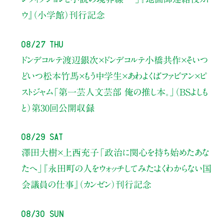
ウ』（小学館）刊行記念
08/27 Thu
ドンデコルテ渡辺銀次×ドンデコルテ小橋共作×そいつ
どいつ松本竹馬×もう中学生×あわよくばファビアン×ピ
ストジャム
「第一芸人文芸部 俺の推し本。」（BSよしも
と）
第30回公開収録
08/29 Sat
澤田大樹×上西充子
「政治に関心を持ち始めたあな
たへ」
『永田町の人をウォッチしてみた：よくわからない国
会議員の仕事』（カンゼン）刊行記念
08/30 Sun