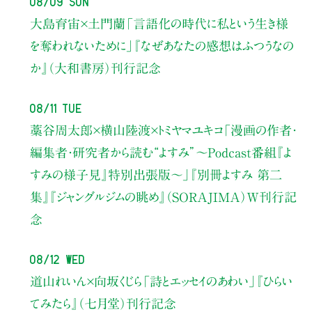
大島育宙×土門蘭
「言語化の時代に私という生き様
を奪われないために」
『なぜあなたの感想はふつうなの
か』（大和書房）刊行記念
08/11 Tue
藁谷周太郎×横山陸渡×トミヤマユキコ
「漫画の作者・
編集者・研究者から読む“よすみ”
〜Podcast番組『よ
すみの様子見』特別出張版〜」
『別冊よすみ 第二
集』『ジャングルジムの眺め』（SORAJIMA）W刊行記
念
08/12 Wed
道山れいん×向坂くじら
「詩とエッセイのあわい」
『ひらい
てみたら』（七月堂）刊行記念