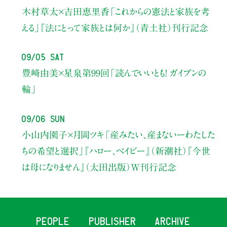
木村草太×吉田恵里香
「これからの憲法と家族を考
える」
『法にとって家族とは何か』（青土社）刊行記念
09/05 Sat
豊﨑由美×星泉
第99回「読んでいいとも！ ガイブンの
輪」
09/06 Sun
小山内園子×月岡ツキ
「産みたい、産まないーわたした
ちの希望と選択」
『ハロー、ベイビー』（新潮社）
『今世
は母になりません』（太田出版）W刊行記念
PEOPLE
PUBLISHER
ARCHIVE