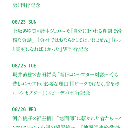
房）刊行記念
08/23 Sun
上坂あゆ美×鈴木ジェロニモ
「自分にまつわる真剣で滑
稽な会話」
『会社ではおならをしてはいけません』『もっ
と真剣になればよかった』W刊行記念
08/25 Tue
坂井直樹×吉田将英
「新旧コンセプター対談～今も
昔もコンセプトが必要な理由」
『ピークではなく、谷を歩
く。コンセプター』（スピーディ）刊行記念
08/26 Wed
河合桃子×新庄耕
「 “地面師”に惹かれた者たち〜ノ
ンフィクションと小説の境界線〜 」
『地面師連絡役カト