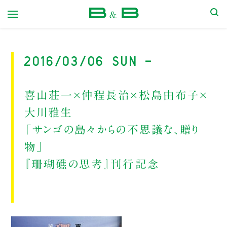
本屋 B&B
2016/03/06 Sun -
喜山荘一×仲程長治×松島由布子×
大川雅生
「サンゴの島々からの不思議な、贈り
物」
『珊瑚礁の思考』刊行記念