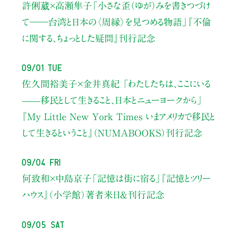
許俐葳×高瀬隼子
「小さな歪（ゆが）みを書きつづけ
て――
台湾と日本の〈周縁〉を見つめる物語」
『不倫
に関する、ちょっとした疑問』刊行記念
09/01 Tue
佐久間裕美子×金井真紀 「わたしたちは、ここにいる
——移民として生きること、日本とニューヨークから」
『My Little New York Times いまアメリカで移民と
して生きるということ』（NUMABOOKS）刊行記念
09/04 Fri
何致和×中島京子
「記憶は街に宿る」
『記憶とツリー
ハウス』（小学館）著者来日＆刊行記念
09/05 Sat