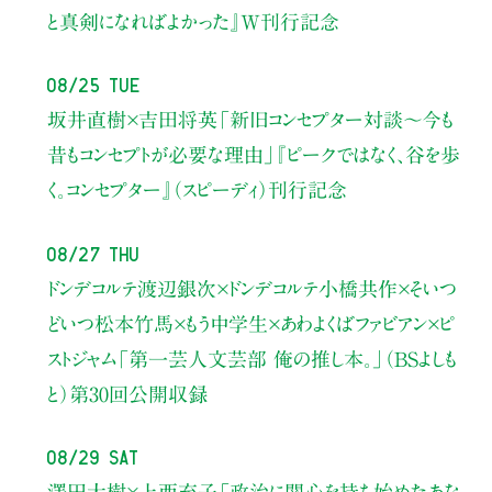
と真剣になればよかった』W刊行記念
08/25 Tue
坂井直樹×吉田将英
「新旧コンセプター対談～今も
昔もコンセプトが必要な理由」
『ピークではなく、谷を歩
く。コンセプター』（スピーディ）刊行記念
08/27 Thu
ドンデコルテ渡辺銀次×ドンデコルテ小橋共作×そいつ
どいつ松本竹馬×もう中学生×あわよくばファビアン×ピ
ストジャム
「第一芸人文芸部 俺の推し本。」（BSよしも
と）
第30回公開収録
08/29 Sat
澤田大樹×上西充子
「政治に関心を持ち始めたあな