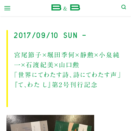
本屋 B&B
2017/09/10 Sun -
宮尾節子×堀田季何×静勲×小泉純
一×石渡紀美×山口勲
｢世界にてわたす詩、詩にてわたす声｣
『て、わた し』第2号刊行記念