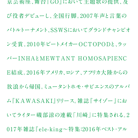
京芸術座、舞台『GO』において主題歌の提供、及
び役者デビューし、全国行脚。2007年声と言葉の
バトルトーナメント、SSWSにおいてグランドチャンピオ
ン受賞。2010年ビートメイカーOCTOPODと、ラッ
パーINHAとMEWTANT HOMOSAPIENC
E結成。2016年アメリカ、ロシア、アフリカ大陸からの
放浪から帰国。ミュータントホモ・サピエンスのアルバ
ム『KAWASAKI』リリース。雑誌『サイゾー』にお
いてライター磯部涼の連載「川崎」に特集される。2
017年雑誌『ele-king～特集：2016年ベスト・アル