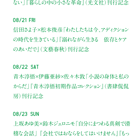
ない」
『暮らしの中の小さな革命』（光文社）刊行記念
08/21 Fri
信田さよ子×松本俊彦
「わたしたちは今、アディクション
の時代を生きている」
『溺れながら生きる 依存とケア
のあいだで』（文藝春秋）刊行記念
08/22 Sat
青木淳悟×伊藤亜紗×佐々木敦
「小説の身体と私の
からだ」
『青木淳悟初期作品コレクション』（書肆侃侃
房）刊行記念
08/23 Sun
上坂あゆ美×鈴木ジェロニモ
「自分にまつわる真剣で滑
稽な会話」
『会社ではおならをしてはいけません』『もっ