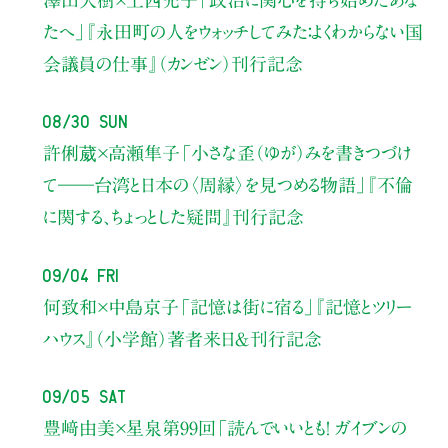
たへ」
『永田町の人をウォッチしてみた：よくわからない国
会議員の仕事』（カンゼン）刊行記念
08/30 Sun
許俐葳×高瀬隼子
「小さな歪（ゆが）みを書きつづけ
て――
台湾と日本の〈周縁〉を見つめる物語」
『不倫
に関する、ちょっとした疑問』刊行記念
09/04 Fri
何致和×中島京子
「記憶は街に宿る」
『記憶とツリー
ハウス』（小学館）著者来日＆刊行記念
09/05 Sat
豊﨑由美×星泉
第99回「読んでいいとも！ ガイブンの