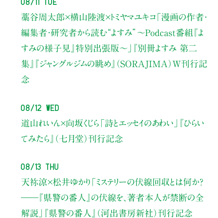
08/11 Tue
藁谷周太郎×横山陸渡×トミヤマユキコ
「漫画の作者・
編集者・研究者から読む“よすみ”
〜Podcast番組『よ
すみの様子見』特別出張版〜」
『別冊よすみ 第二
集』『ジャングルジムの眺め』（SORAJIMA）W刊行記
念
08/12 Wed
道山れいん×向坂くじら
「詩とエッセイのあわい」
『ひらい
てみたら』（七月堂）刊行記念
08/13 Thu
天祢涼×松井ゆかり
「ミステリーの伏線回収とは何か？
――『県警の番人』の伏線を、著者本人が禁断の全
解説」
『県警の番人』（河出書房新社）刊行記念