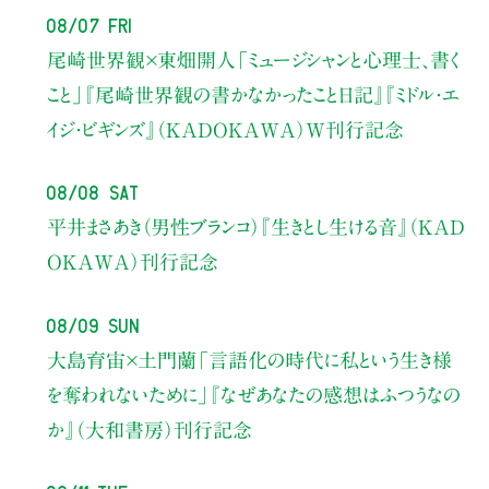
08/07 Fri
尾崎世界観×東畑開人
「ミュージシャンと心理士、書く
こと」
『尾崎世界観の書かなかったこと日記』『ミドル・エ
イジ・ビギンズ』（KADOKAWA）W刊行記念
08/08 Sat
平井まさあき（男性ブランコ）
『生きとし生ける音』（KAD
OKAWA）刊行記念
08/09 Sun
大島育宙×土門蘭
「言語化の時代に私という生き様
を奪われないために」
『なぜあなたの感想はふつうなの
か』（大和書房）刊行記念