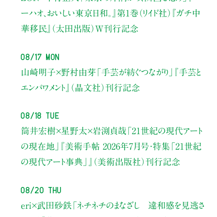
ーハオ、おいしい東京日和。』第1巻（リイド社）
『ガチ中
華移民』（太田出版）W刊行記念
08/17 Mon
山崎明子×野村由芽
「手芸が紡ぐつながり」
『手芸と
エンパワメント』（晶文社）刊行記念
08/18 Tue
筒井宏樹×星野太×岩渕貞哉
「21世紀の現代アート
の現在地」
『美術手帖 2026年7月号・
特集「21世紀
の現代アート事典」』（美術出版社）刊行記念
08/20 Thu
eri×武田砂鉄
「ネチネチのまなざし 違和感を見逃さ