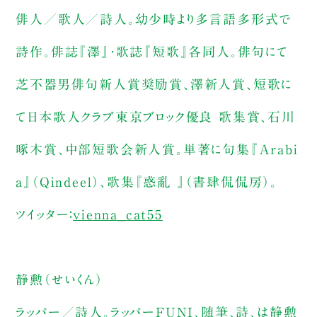
俳人／歌人／詩人。幼少時より多言語多形式で
詩作。俳誌『澤』・歌誌『短歌』各同人。俳句にて
芝不器男俳句新人賞奨励賞、澤新人賞、短歌に
て日本歌人クラブ東京ブロック優良 歌集賞、石川
啄木賞、中部短歌会新人賞。単著に句集『Arabi
a』（Qindeel）、歌集『惑亂 』（書肆侃侃房）。
ツイッター：
vienna_cat55
静勲（せいくん）
ラッパー／詩人。ラッパーFUNI、随筆、詩、は静勲