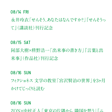
08/14 Fri
永井玲衣
「せんそう、あなたはなんですか？」
『せんそうっ
て』（講談社）刊行記念
08/15 Sat
阿部大樹×枡野浩一
「出来事の書き方」
『言葉と出
来事』（作品社）刊行記念
08/16 Sun
フィクショネス 文学の教室
「宮沢賢治の世界」を3ヶ月
かけてじっくりと読む
08/16 Sun
ZON×中村正人
「東京の片隅から、隣国を想う」
『ニ