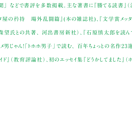
新聞」 などで書評を多数掲載。主な著書に『勝てる読書』
スタ屋の矜持 場外乱闘篇』(本の雑誌社)、『文学賞メッタ
大森望氏との共著、 河出書房新社）、『石原慎太郎を読ん
男じゃん！「トホホ男子」で読む、 百年ちょっとの名作23
ド』（教育評論社）、初のエッセイ集『どうかしてました』（