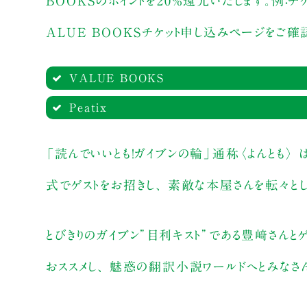
BOOKSのポイントを20%還元いたします。例：チ
ALUE BOOKSチケット申し込みページをご確
VALUE BOOKS
Peatix
購入ペー
【来店参加（数量限
購入ペー
ジへ
「読んでいいとも！ガイブンの輪」通称〈よんとも〉
peatix申し込
ジへ
式でゲストをお招きし、 素敵な本屋さんを転々と
購入ペー
【配信参加】1,6
とびきりのガイブン”目利キスト”である豊﨑さんとゲ
ジへ
おススメし、 魅惑の翻訳小説ワールドへとみなさ