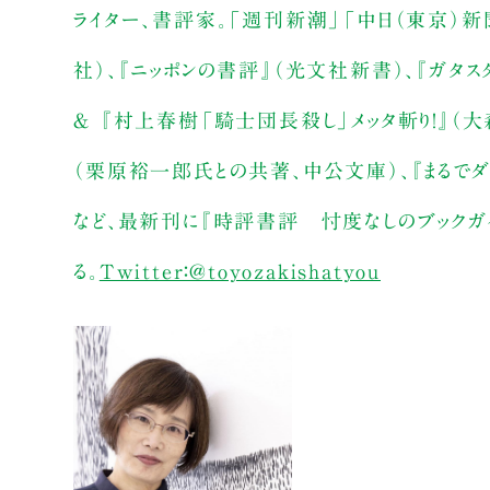
ライター、書評家。「週刊新潮」「中日（東京）
社）、『ニッポンの書評』（光文社新書）、『ガタ
＆ 『村上春樹「騎士団長殺し」メッタ斬り！』（
（栗原裕一郎氏との共著、中公文庫）、『まるでダメ
など、最新刊に『時評書評 忖度なしのブックガイ
る。
Twitter：@toyozakishatyou