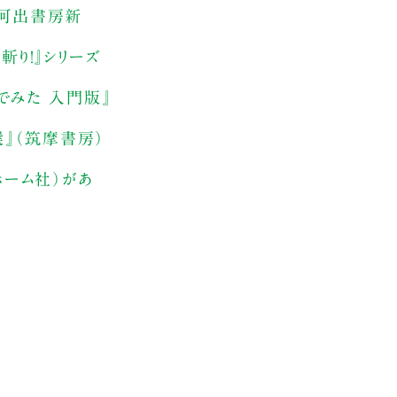
（河出書房新
斬り！』シリーズ
でみた 入門版』
選』（筑摩書房）
ホーム社）があ