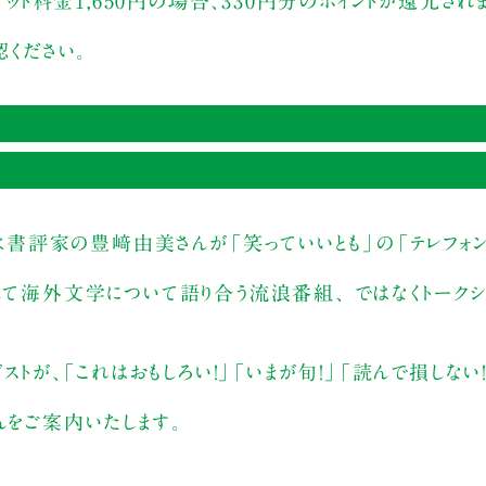
ケット料金1,650円の場合、330円分のポイントが還元され
認ください。
定・1ドリンク付き）】2,750円（税込）
 は書評家の豊﨑由美さんが「笑っていいとも」の「テレフォン
みページ
して海外文学について語り合う流浪番組、 ではなくトークシ
50円（税込）
ストが、「これはおもしろい！」「いまが旬！」「読んで損しない
んをご案内いたします。